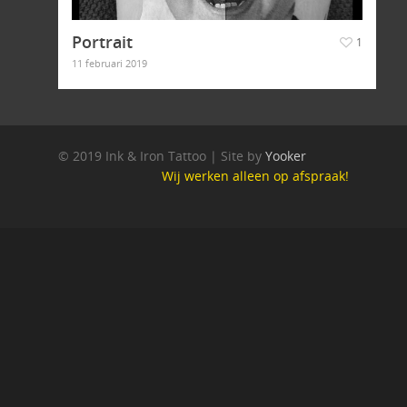
Portrait
1
11 februari 2019
Ink & Iron Tattoo
© 2019 Ink & Iron Tattoo | Site by
Yooker
Hoeverstraat 38
Wij werken alleen op afspraak!
5563 AJ Westerhoven
+316 20 67 67 18
Info@inkiron.nl
Wij werken alleen op afspra
© 2019 Ink & Iron Tattoo | S
Yooker